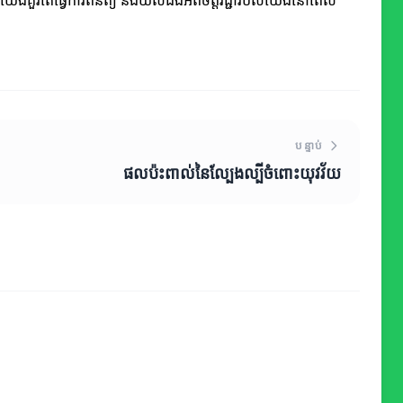
ើងគួរតែធ្វើការពិនិត្យ និងយល់ដឹងអំពីចិត្តវិជ្ជារបស់យើងនៅពេល
បន្ទាប់
ផលប៉ះពាល់នៃល្បែងល្បីចំពោះយុវវ័យ