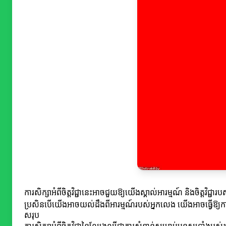
ការសិក្សាអំពីចិត្តវិជ្ជានេះអាចជួយឱ្យយើងស្គាល់អារម្មណ៍ និងចិត្តវ
ប្រសិនបើយើងអាចយល់ដឹងពីអារម្មណ៍របស់អ្នកលេង យើងអាចធ្វើឱ្យក
សរុប