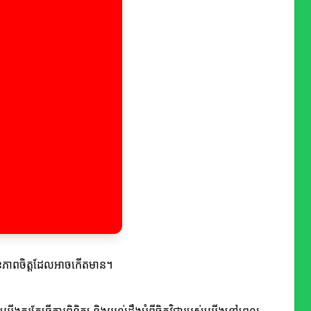
ហាសុខភាពចិត្តដែលអាចកើតមាន។