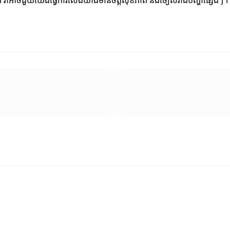
ំងអស់។ វាអាចជួយយើងធ្វើការលេងយ៉ាងមានចិត្តសុខភាព និងចៀសវាងបញ្ហាផ្សេងៗ។ យ