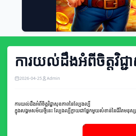
ការយល់ដឹងអំពីចិត្តវិជ្
2026-04-25
Admin
ការយល់ដឹងអំពីចិត្តវិជ្ជាសុខភាពនៃល្បែងល្បី
ក្នុងសង្គមសម័យថ្មីនេះ ល្បែងល្បីក្លាយជាផ្នែកមួយសំខាន់នៃជីវិតមនុស