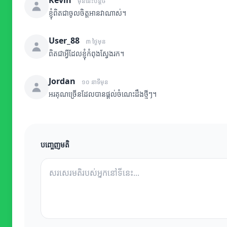
Kevin
មុននេះបន្តិច
ខ្ញុំពិតជាចូលចិត្តអានវាណាស់។
User_88
៣ ថ្ងៃមុន
ពិតជាអ្វីដែលខ្ញុំកំពុងស្វែងរក។
Jordan
១០ នាទីមុន
អរគុណច្រើនដែលបានផ្តល់ចំណេះដឹងថ្មីៗ។
បញ្ចេញមតិ