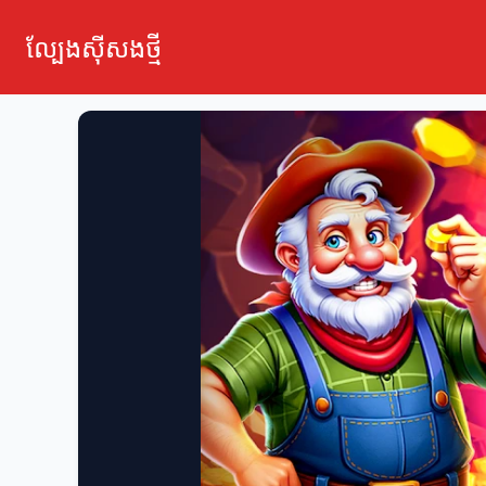
ល្បែងស៊ីសងថ្មី