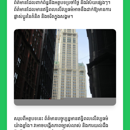
ព័ត៌មានដែលពាក់ព័ន្ធនឹងអត្ថបទប្រចាំថ្ងៃ និងវិស័យផ្សេងៗ។
ព័ត៌មានដែលមានឥទ្ធិពលលើវប្បធម៌អាចនឹងដាក់ឱ្យមានការ
ផ្លាស់ប្តូរនៃគំនិត និងចរិតក្នុងសង្គម។
សរុបពីអត្ថបទនេះ ព័ត៌មានបច្ចុប្បន្នមានឥទ្ធិពលលើវប្បធម៌
យ៉ាងខ្លាំង។ វាអាចបង្កើតភាពច្បាស់លាស់ និងការយល់ដឹង