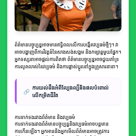
ព័ត៌មានបច្ចុប្បន្នអាចមានឥទ្ធិពលលើការបង្កើតវប្បធម៌ថ្មីៗ។ វា
អាចបង្ហាញពីការវិវត្តន៍នៃសាងសង់សង្គម និងកម្សាន្តមួយផ្នែក។
អ្នកទស្សនាអាចផ្តល់ការពិតថា ព័ត៌មានបច្ចុប្បន្នអាចជួយគាំទ្រ
ការលូតលាស់នៃវប្បធម៌ និងការផ្លាស់ប្តូរនៅក្នុងគ្រួសារនានា។
ការយល់ដឹងអំពីល្បែងល្បីនិងផលប៉ះពាល់
🔗
លើកម្រិតជីវិត
ការទាក់ទងរវាងព័ត៌មាន និងវប្បធម៌
ការទាក់ទងរវាងព័ត៌មានបច្ចុប្បន្ននិងវប្បធម៌អាចបន្តមាន
ការកើនឡើង។ អ្នកអាននិងអ្នកមើលព័ត៌មានអាចត្រូវការ