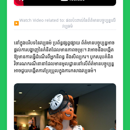
Watch Video related to: ផលប៉ះពាល់នៃព័ត៌មានបច្ចុប្បន្នលើ
▶
វប្បធម៌
នៅក្នុងបរិបទនៃវប្បធម៌ ប្រព័ន្ធផ្សព្វផ្សាយ ព័ត៌មានបច្ចុប្បន្នអាច
ផ្តល់ការបង្ហាញនៃគំនិតដែលមានភាពចម្រុះ។ វាអាចនឹងបង្កើត
ឱ្យមានការធ្វើដំណើរពីអ្នកនិពន្ធ និងសិល្បករ។ បូកសរុបគំនិត
វិចារណករណីនានាដែលមានមូលដ្ឋាននៅលើព័ត៌មានបច្ចុប្បន្ន
អាចជួយបង្កើតការប្រែប្រួលក្នុងការកសាងវប្បធម៌។