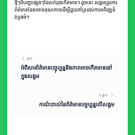
ថ្មីៗពីបញ្ហាផ្សេងៗដែលកំពុងកើតមាន។ ដូចនេះ សង្គមត្រូវការ
ព័ត៌មានដែលមានគុណភាពដើម្បីជួយគាំទ្រដល់ការអភិវឌ្ឍន៍
វប្បធម៌។
មុន
អំពីសារព័ត៌មានបច្ចុប្បន្ននិងភាពអាចកើតមាននៅ
ក្នុងសង្គម
បន្ទាប់
ការប៉ះពាល់នៃព័ត៌មានបច្ចុប្បន្នលើសង្គម