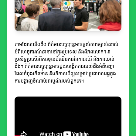
តាមដែលយើងដឹង ព័ត៌មានបច្ចុប្បន្នអាចផ្តល់ភាពច្បាស់លាស់
អំពីហេតុការណ៍នានានៅក្នុងប្រទេស និងពិភពលោក។ វា
ប្រសិទ្ធប្រសើរពីការចូលដំណើរការនៃការអប់រំ និងការយល់
ដឹង។ ព័ត៌មានបច្ចុប្បន្នអាចជួយបង្កើតការយល់ដឹងអំពីបញ្ហា
ដែលកំពុងកើតមាន និងឱកាសដ៏ល្អសម្រាប់ប្រជាពលរដ្ឋក្នុង
ការបង្ហាញចំណាប់អារម្មណ៍របស់ពួកគេ។