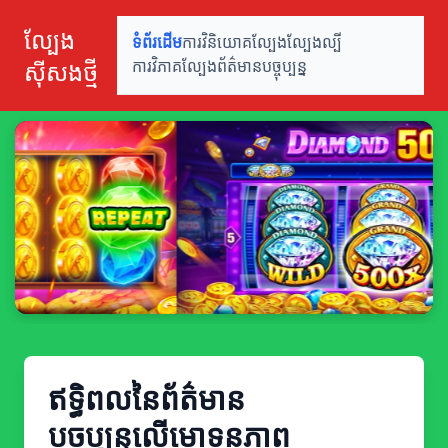
ល្បែង
ទំព័រដើម
ការវិនិយោគល្បែង
ល្បែងល្បី
ស៊ីសងថ្មី
ការវិភាគល្បែង
ព័ត៌មានបច្ចុប្បន្ន
ឥទ្ធិពលនៃព័ត៌មាន
បច្ចុប្បន្នលើមោទនភាព