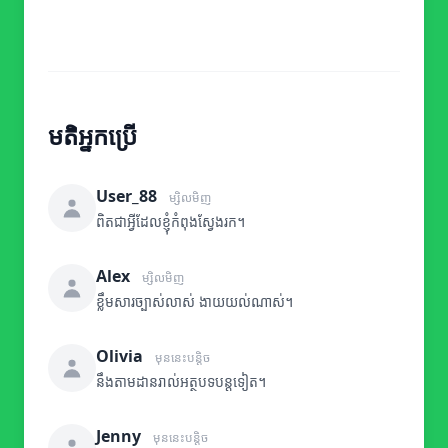
មតិអ្នកប្រើ
User_88
ម្សិលមិញ
ពិតជាអ្វីដែលខ្ញុំកំពុងស្វែងរក។
Alex
ម្សិលមិញ
ខ្លឹមសារច្បាស់លាស់ ងាយយល់ណាស់។
Olivia
មុននេះបន្តិច
នឹងតាមដានរាល់អត្ថបទបន្តទៀត។
Jenny
មុននេះបន្តិច