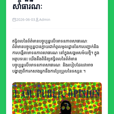
សាធារណៈ
2026-06-03
Admin
ឥទ្ធិពលនៃព័ត៌មានបច្ចុប្បន្នលើមោទនភាពសាធារណៈ
ព័ត៌មានបច្ចុប្បន្នបានក្លាយជាកំពូលមូលដ្ឋាននៃការបញ្ជាក់និង
ការបង្កើតមោទនភាពសាធារណៈនៅក្នុងសង្គមសម័យថ្មី។ ក្នុង
អត្ថបទនេះ យើងនឹងពិនិត្យឥទ្ធិពលនៃព័ត៌មាន
បច្ចុប្បន្នលើមោទនភាពសាធារណៈ និងរបៀបដែលវាអាច
បង្ហាញពីការកសាងអ្នកនឹងការប្រែប្រួលនៃទស្សនៈ។