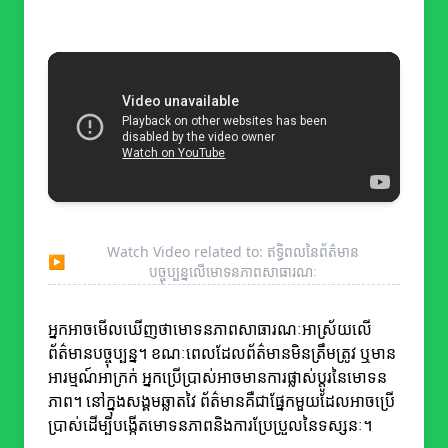
Watch Video related to: ឥទ្ធិពលនៃព័ត៌មាន
▶
បច្ចុប្បន្នលើមោទនភាពសាធារណៈ
អ្នកអាចមើលឃើញថាមោទនភាពសាធារណៈអាស្រ័យលើ
ព័ត៌មានបច្ចុប្បន្ន។ ខណៈពេលដែលព័ត៌មានមិនត្រឹមត្រូវ ឬមាន
អារម្មណ៍អាក្រក់ អ្នកប្រើប្រាស់អាចមានការផ្លាស់ប្តូរនៃមោទន
ភាព។ នៅក្នុងសង្គមឆ្លាតវៃ ព័ត៌មានគឺជាផ្នែកមួយដែលអាចប្រើ
ប្រាស់ដើម្បីបង្កើតមោទនភាពនិងការប្រែប្រួលនៃទស្សនៈ។