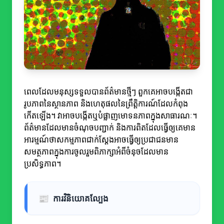
ពេលដែលមនុស្សទទួលបានព័ត៌មានថ្មីៗ ពួកគេអាចបង្កើតជា
រូបភាពនៃស្ថានភាព និងហេតុផលនៃព្រឹត្តិការណ៍ដែលកំពុង
កើតឡើង។ វាអាចបង្កើតឬបំផ្លាញមោទនភាពក្នុងសាធារណៈ។
ព័ត៌មានដែលមានចំណុចបញ្ជាក់ និងការពិតដែលធ្វើឲ្យគេមាន
អារម្មណ៍ថាសកម្មភាពជាក់ស្តែងអាចធ្វើឲ្យប្រជាជនមាន
សមត្ថភាពក្នុងការចូលរួមពិភាក្សាអំពីចំនុចដែលមាន
ប្រសិទ្ធភាព។
📰
ការវិនិយោគល្បែង