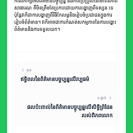
ការពិភាក្សាអំពីព័ត៌មានបច្ចុប្បន្ន និងការប្រែប្រួលនៃមោទនភាព
សាធារណៈគឺមិនត្រឹមតែប្រកបដោយការបង្ហាញពីទស្សនៈទេ
ប៉ុន្តែវាក៏ជាការបង្ហាញពីវិធីកែលម្អនិងរៀបចំប្រជាជនក្នុងការ
រៀបចំព័ត៌មាន។ វាក៏អាចជាការកំណត់សកម្មភាពនៃការបង្ហោះ
ព័ត៌មាននិងការទទួលយក។
មុន
ឥទ្ធិពលនៃព័ត៌មានបច្ចុប្បន្នលើវប្បធម៌
បន្ទាប់
ផលប៉ះពាល់នៃព័ត៌មានបច្ចុប្បន្នលើសិទ្ធិព្រំដែន
របស់ពិភពលោក