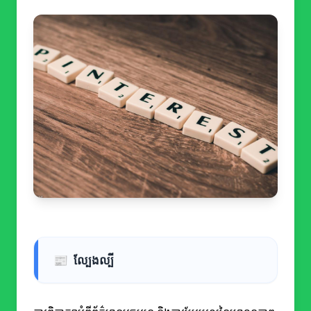
📰
ល្បែងល្បី