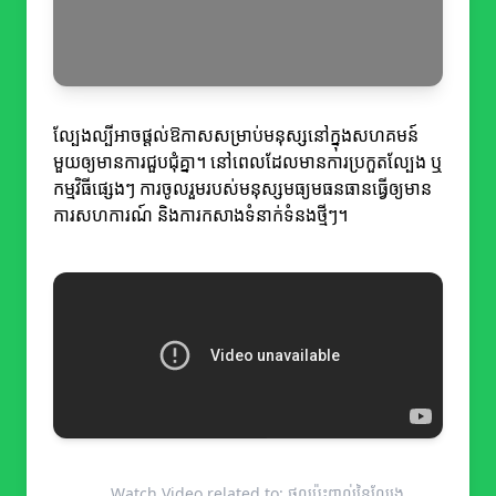
ល្បែងល្បីអាចផ្តល់ឱកាសសម្រាប់មនុស្សនៅក្នុងសហគមន៍
មួយឲ្យមានការជួបជុំគ្នា។ នៅពេលដែលមានការប្រកួតល្បែង ឬ
កម្មវិធីផ្សេងៗ ការចូលរួមរបស់មនុស្សមធ្យមធនធានធ្វើឲ្យមាន
ការសហការណ៍ និងការកសាងទំនាក់ទំនងថ្មីៗ។
Watch Video related to: ផលប៉ះពាល់នៃល្បែង