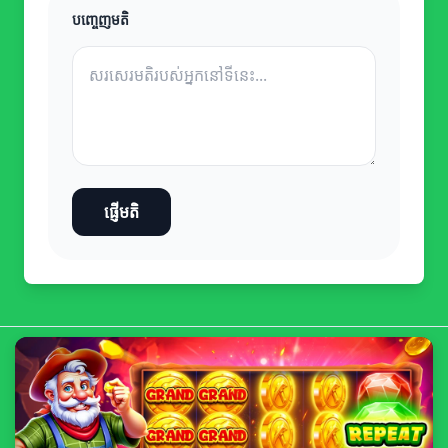
បញ្ចេញមតិ
ផ្ញើមតិ