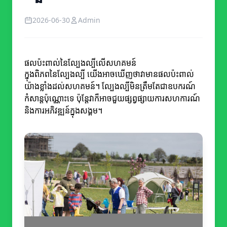
2026-06-30
Admin
ផលប៉ះពាល់នៃល្បែងល្បីលើសហគមន៍
ក្នុងពិភពនៃល្បែងល្បី យើងអាចឃើញថាវាមានផលប៉ះពាល់
យ៉ាងខ្លាំងដល់សហគមន៍។ ល្បែងល្បីមិនត្រឹមតែជាឧបករណ៍
កំសាន្តប៉ុណ្ណោះទេ ប៉ុន្តែវាក៏អាចជួយផ្សព្វផ្សាយការសហការណ៍
និងការអភិវឌ្ឍន៍ក្នុងសង្គម។