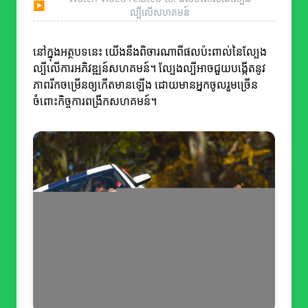
▶
ល្បីលើសហគមន៍
នៅក្នុងអត្ថបទនេះ យើងនឹងពិចារណាពីផលប៉ះពាល់នៃល្បែង
ល្បីលើការអភិវឌ្ឍន៍សហគមន៍។ ល្បែងល្បីអាចជួយបង្កើតនូវ
ភាពរីកចម្រើនឲ្យកើតមានឡើង ដោយមានអ្នកចូលរួមច្រើន
ចំពោះកិច្ចការពង្រីកសហគមន៍។