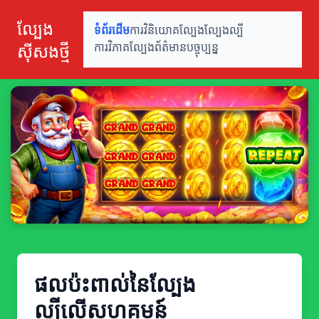
ល្បែង
ទំព័រដើម
ការវិនិយោគល្បែង
ល្បែងល្បី
ស៊ីសងថ្មី
ការវិភាគល្បែង
ព័ត៌មានបច្ចុប្បន្ន
ផលប៉ះពាល់នៃល្បែង
ល្បីលើសហគមន៍