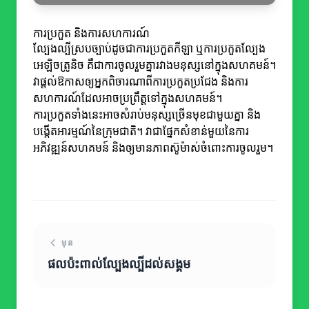
ការប្រកួត និងការសហការណ៍
ល្បែងល្បីស្របច្បាប់ដូចជាការប្រកួតកីឡា ឬការប្រកួតល្បែង
អេឡិចត្រូនិច គឺជាការចូលរួមគ្នារវាងមនុស្សនៅក្នុងសហគមន៍។
វាផ្តល់ឱកាសឲ្យអ្នកពិចារណាពីការប្រកួតប្រជែង និងការ
សហការណ៍ដែលអាចប្រព្រឹត្តទៅក្នុងសហគមន៍។
ការប្រកួតទាំងនេះអាចសំរាប់មនុស្សច្រើនមុខជាមួយគ្នា និង
បង្កើតអារម្មណ៍នៃក្រុមជាតិ។ វាជាផ្នែកសំខាន់មួយនៃការ
អភិវឌ្ឍន៍សហគមន៍ និងឲ្យមានភាពស៊ូម៉ាស់ចំពោះការចូលរួម។
មុន
ផលប៉ះពាល់ល្បែងល្បីដល់សង្គម