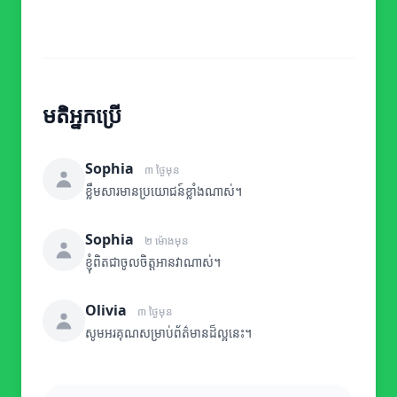
មតិអ្នកប្រើ
Sophia
៣ ថ្ងៃមុន
ខ្លឹមសារមានប្រយោជន៍ខ្លាំងណាស់។
Sophia
២ ម៉ោងមុន
ខ្ញុំពិតជាចូលចិត្តអានវាណាស់។
Olivia
៣ ថ្ងៃមុន
សូមអរគុណសម្រាប់ព័ត៌មានដ៏ល្អនេះ។