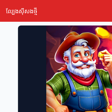
ល្បែងស៊ីសងថ្មី