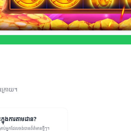
ន
ុងក្រោយ។
ខ្លះក្នុងការតាមដាន?
ម្រាប់អ្នកដែលចង់បានព័ត៌មានថ្មីៗ។