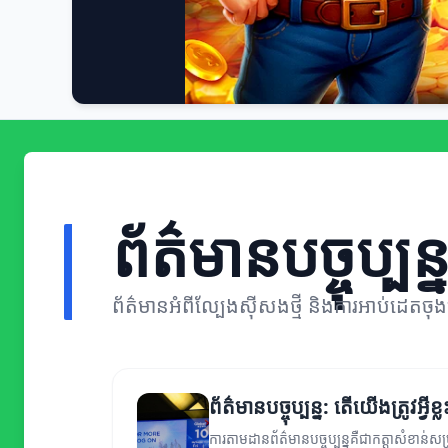
ព័ត៌មានបច្ចុប្បន្
ព័ត៌មានអំពីល្បែងស៊ីសងថ្មី និងការអាប់ដេតច
ព័ត៌មានបច្ចុប្បន្ន: តើយើងត្រូវអ្វី
ការតាមដានព័ត៌មានបច្ចុប្បន្នគឺជាកត្តាសំខាន់ស