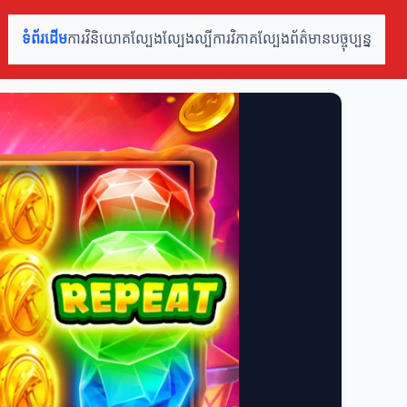
ទំព័រដើម
ការវិនិយោគល្បែង
ល្បែងល្បី
ការវិភាគល្បែង
ព័ត៌មានបច្ចុប្បន្ន