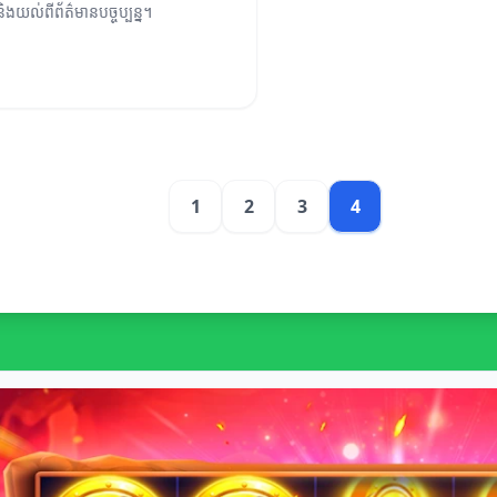
ងយល់ពីព័ត៌មានបច្ចុប្បន្ន។
1
2
3
4