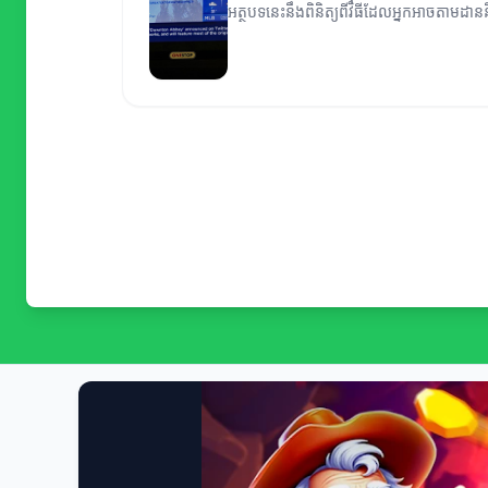
អត្ថបទនេះនឹងពិនិត្យពីវិធីដែលអ្នកអាចតាមដាននិ