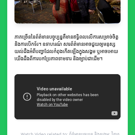
ភាគច្រើននៃព័ត៌មានបច្ចុប្បន្នគឺមានឥទ្ធិពលលើការសម្រាច់ចិត្ត
និងការបើកទ័រ។ ឧទាហរណ៍ សារព័ត៌មានអាចជួយឲ្យមនុស្ស
យល់ដឹងអំពីបញ្ហាដែលកំពុងកើតឡើងក្នុងសង្គម ឬអាចអោយ
យើងដឹងពីការបកប្រែភាពទាមទារ និងច្បាប់ជាដើម។
Watch Video related to: ព័ត៌មានបច្ចុប្បន្ន និងសង្គម: វិភាគ