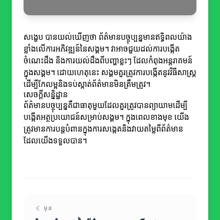
សង្ខេប បានយល់ឃើញថា ព័ត៌មានបច្ចុប្បន្នមានឥទ្ធិពលយ៉ាង
ខ្លាំងលើការអភិវឌ្ឍន៍នៃសង្គម។ វាអាចជួយដល់ការបង្កើត
ចំណេះដឹង និងការយល់ដឹងពីបញ្ហាខ្លះៗ ដែលកំពុងអន្តរាគមន៍
ក្នុងសង្គម។ ដោយហេតុនេះ សង្គមគួរត្រូវការបង្កើតនូវវិធីសាស្ត្រ
ដើម្បីកែលម្អនិងទប់ស្កាត់ព័ត៌មានមិនត្រឹមត្រូវ។
សេចក្តីសន្និដ្ឋាន
ព័ត៌មានបច្ចុប្បន្នគឺជាធាតុមួយដែលគួរត្រូវបានព្យាយាមដើម្បី
បង្កើតអត្ថប្រយោជន៍សម្រាប់សង្គម។ ក្នុងពេលខាងមុខ យើង
ត្រូវមានការបន្តបំពានក្នុងការសង្កេតនិងវាយតម្លៃពីព័ត៌មាន
ដែលយើងទទួលបាន។
មុន