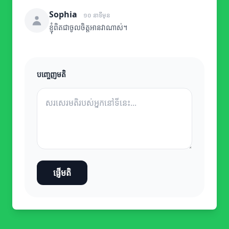
Sophia
១០ នាទីមុន
ខ្ញុំពិតជាចូលចិត្តអានវាណាស់។
បញ្ចេញមតិ
ផ្ញើមតិ