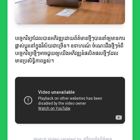
បច្ចេកវិទ្យាដែលបានអភិវឌ្ឍដោយព័ត៌មានថ្មីៗបាននាំឲ្យមានការ
ផ្លាស់ប្តូរនៅក្នុងវិស័យជាច្រើន។ ឧទាហរណ៍ ចំណេះដឹងថ្មីៗអំពី
បច្ចេកវិទ្យាថ្មីៗអាចជួយឲ្យយើងអភិវឌ្ឍន៍ផលិតផលថ្មីៗដែល
មានប្រសិទ្ធិភាពខ្ពស់។
Watch Video related to: ឥទ្ធិពលនៃព័ត៌មាន