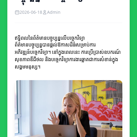
2026-06-18
Admin
ឥទ្ធិពលនៃព័ត៌មានបច្ចុប្បន្នលើបច្ចេកវិទ្យា
ព័ត៌មានបច្ចុប្បន្នបានផ្តល់ឱកាសដ៏ធំសម្រាប់ការ
អភិវឌ្ឍន៍បច្ចេកវិទ្យា។ នៅក្នុងពេលនេះ ការប្រើប្រាស់ឧបករណ៍
សុខភាពឌីជីថល និងបច្ចេកវិទ្យាការងារឆ្លាតជាការសំខាន់ក្នុង
សង្គមមនុស្ស។