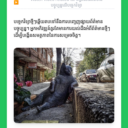
▶
បច្ចុប្បន្នលើបច្ចេកវិទ្យា
បច្ចេកវិទ្យាថ្មីៗឆ្លើយតបទៅនឹងការបញ្ចេញផ្សាយព័ត៌មាន
បច្ចុប្បន្ន។ អ្នកអភិវឌ្ឍន៍គួរតែមានការយល់ដឹងអំពីព័ត៌មានថ្មីៗ
ដើម្បីបង្កើនសមត្ថភាពនៃការសម្រេចចិត្ត។