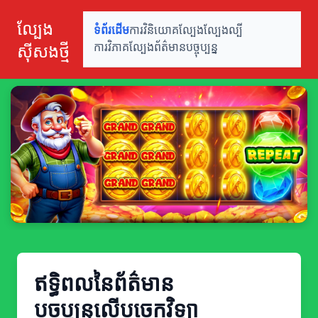
ល្បែង
ទំព័រដើម
ការវិនិយោគល្បែង
ល្បែងល្បី
ស៊ីសងថ្មី
ការវិភាគល្បែង
ព័ត៌មានបច្ចុប្បន្ន
ឥទ្ធិពលនៃព័ត៌មាន
បច្ចុប្បន្នលើបច្ចេកវិទ្យា