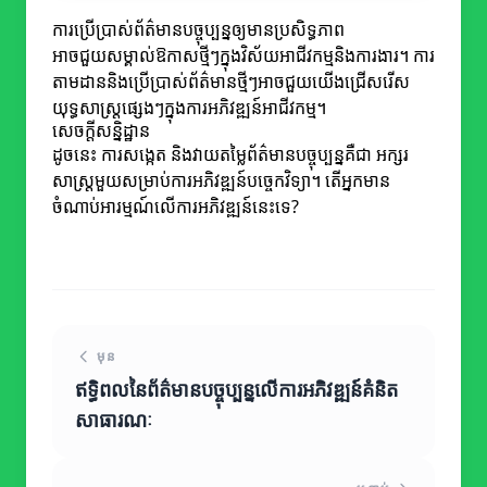
ការប្រើប្រាស់ព័ត៌មានបច្ចុប្បន្នឲ្យមានប្រសិទ្ធភាព
អាចជួយសម្គាល់ឱកាសថ្មីៗក្នុងវិស័យអាជីវកម្មនិងការងារ។ ការ
តាមដាននិងប្រើប្រាស់ព័ត៌មានថ្មីៗអាចជួយយើងជ្រើសរើស
យុទ្ធសាស្ត្រផ្សេងៗក្នុងការអភិវឌ្ឍន៍អាជីវកម្ម។
សេចក្តីសន្និដ្ឋាន
ដូចនេះ ការសង្កេត និងវាយតម្លៃព័ត៌មានបច្ចុប្បន្នគឺជា អក្សរ
សាស្រ្តមួយសម្រាប់ការអភិវឌ្ឍន៍បច្ចេកវិទ្យា។ តើអ្នកមាន
ចំណាប់អារម្មណ៍លើការអភិវឌ្ឍន៍នេះទេ?
មុន
ឥទ្ធិពលនៃព័ត៌មានបច្ចុប្បន្នលើការអភិវឌ្ឍន៍គំនិត
សាធារណៈ