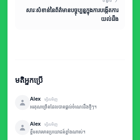
បន្ទាប់
សារៈសំខាន់នៃព័ត៌មានបច្ចុប្បន្នក្នុងការបង្កើតការ
យល់ដឹង
មតិអ្នកប្រើ
Alex
ម្សិលមិញ
អរគុណច្រើនដែលបានផ្តល់ចំណេះដឹងថ្មីៗ។
Alex
ម្សិលមិញ
ខ្លឹមសារមានប្រយោជន៍ខ្លាំងណាស់។