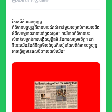
2026-04-10
Admin
វិភាគព័ត៌មានបច្ចុប្បន្ន
ព័ត៌មានបច្ចុប្បន្នគឺជាឧបករណ៍សំខាន់មួយសម្រាប់ការយល់ដឹង
អំពីសកម្មភាពនានានៅក្នុងសង្គម។ ការវិភាគព័ត៌មាននេះ
សំខាន់សម្រាប់ការបង្កើតយុត្តិធម៌ និងការសម្រេចចិត្ត។ នៅ
ទីនេះយើងនឹងពិនិត្យមើលដំបូងពីរបៀបដែលព័ត៌មានបច្ចុប្បន្ន
អាចធ្វើឲ្យមានផលប៉ះពាល់ដល់យើង។