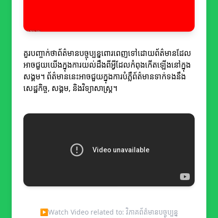
គួរបញ្ចាក់ថាព័ត៌មានបច្ចុប្បន្នពោរពេញទៅដោយព័ត៌មានដែល
អាចជួយយើងក្នុងការយល់ដឹងពីអ្វីដែលកំពុងកើតឡើងនៅក្នុង
សង្គម។ ព័ត៌មាននេះអាចជួយក្នុងការបំភ្លឺព័ត៌មានទាក់ទងនឹង
សេដ្ឋកិច្ច, សង្គម, និងវិទ្យាសាស្ត្រ។
▶
Watch Video related to: វិភាគព័ត៌មានបច្ចុប្បន្ន