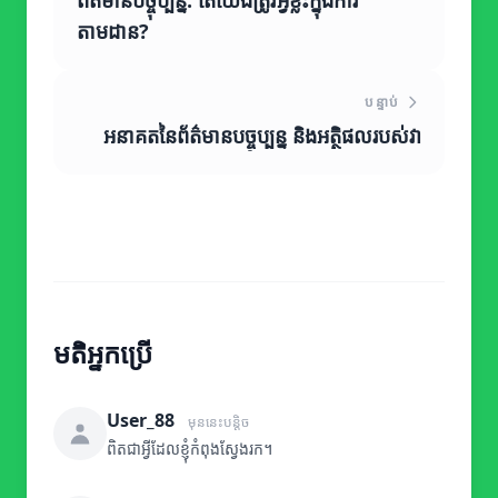
ព័ត៌មានបច្ចុប្បន្ន: តើយើងត្រូវអ្វីខ្លះក្នុងការ
តាមដាន?
បន្ទាប់
អនាគតនៃព័ត៌មានបច្ចុប្បន្ន និងអត្ថិផលរបស់វា
មតិអ្នកប្រើ
User_88
មុននេះបន្តិច
ពិតជាអ្វីដែលខ្ញុំកំពុងស្វែងរក។