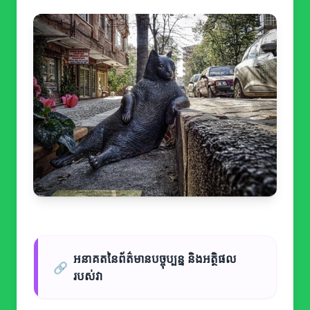
អនាគតនៃព័ត៌មានបច្ចុប្បន្ន និងអត្ថិផល
🔗
របស់វា