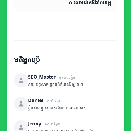
ការតាមដាននិងកែលម្អ
មតិអ្នកប្រើ
SEO_Master
មុននេះបន្តិច
សូមអរគុណសម្រាប់ព័ត៌មានដ៏ល្អនេះ។
Daniel
២ ម៉ោងមុន
ខ្លឹមសារច្បាស់លាស់ ងាយយល់ណាស់។
Jenny
១០ នាទីមុន