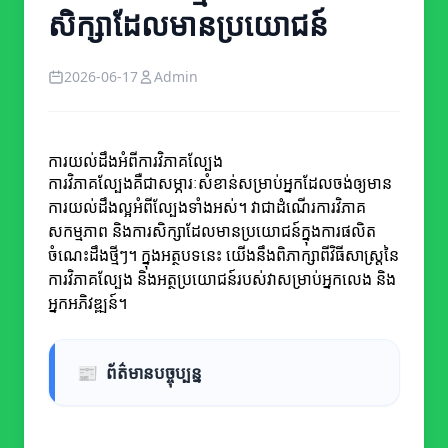
សិក្សាដែលមានប្រយោជន៍
2026-06-17
Admin
ការយល់ដឹងអំពីការវិភាគល្បែង
ការវិភាគល្បែងគឺជាសម្ភារៈសំខាន់សម្រាប់អ្នកដែលចង់ឲ្យមាន
ការយល់ដឹងល្អអំពីល្បែងទាំងអស់។ វាជាដំណើរការវិភាគ
សកម្មភាព និងការសិក្សាដែលមានប្រយោជន៍ក្នុងការផលិត
ចំណេះដឹងថ្មីៗ។ ក្នុងអត្ថបទនេះ យើងនឹងពិភាក្សាពីវិធីសាស្ត្រនៃ
ការវិភាគល្បែង និងអត្ថប្រយោជន៍របស់វាសម្រាប់អ្នកលេង និង
អ្នកអភិវឌ្ឍន៍។
📰
ព័ត៌មានបច្ចុប្បន្ន