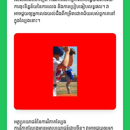
ការចុះទិន្នន័យនៃការលេង និងការប្រៀបធៀបលទ្ធផល។ វា
អាចជួយឲ្យអ្នកលេងយល់ដឹងពីកម្រិតជោគជ័យរបស់ពួកគេនៅ
ក្នុងល្បែងនោះ។
អត្ថប្រយោជន៍នៃការវិភាគល្បែង
ការវិភាគល្បែងមានអត្ថប្រយោជន៍ជាច្រើន។ វាអាចជួយឲ្យអ្នក