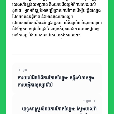
លេងអភិវឌ្ឍន៍សមត្ថភាព និងយល់ដឹងល្អអំពីការលេងរបស់
ពួកគេ។ អ្នកអភិវឌ្ឍន៍អាចប្រើប្រាស់ការវិភាគដើម្បីបង្កើតល្បែង
ដែលមានសុវត្ថិភាព និងមានគុណភាពល្អ។
ដោយសារតែការវិភាគល្បែង អ្នកអាចពិនិត្យមើលចំណុចខ្សោយ
និងខ្សែកប្បកម្មនៃល្បែងដែលអ្នកកំពុងលេង។ នេះអាចជួយឲ្យ
អ្នកកែលម្អ និងមានភាពជោគជ័យក្នុងការលេង។
មុន
ការយល់ដឹងអំពីការវិភាគល្បែង: គន្លឹះសំខាន់ក្នុង
ការបង្កើតអនុស្សាវរីយ៍
បន្ទាប់
យុទ្ធសាស្ត្រសំរាប់ការវិភាគល្បែង: ស្វែងយល់ពី