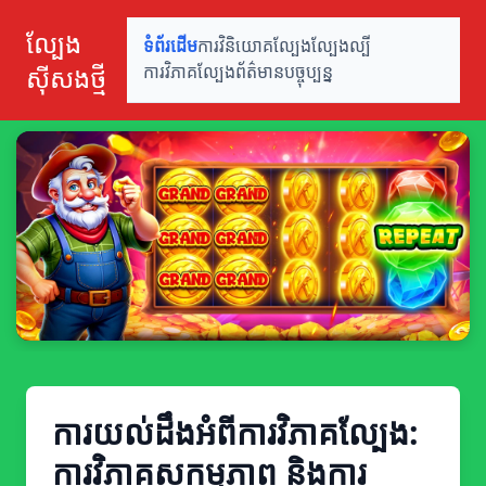
ល្បែង
ទំព័រដើម
ការវិនិយោគល្បែង
ល្បែងល្បី
ស៊ីសងថ្មី
ការវិភាគល្បែង
ព័ត៌មានបច្ចុប្បន្ន
ការយល់ដឹងអំពីការវិភាគល្បែង:
ការវិភាគសកម្មភាព និងការ