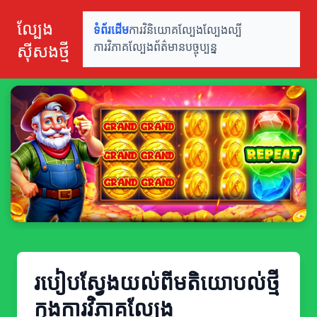
ល្បែង
ទំព័រដើម
ការវិនិយោគល្បែង
ល្បែងល្បី
ស៊ីសងថ្មី
ការវិភាគល្បែង
ព័ត៌មានបច្ចុប្បន្ន
របៀបស្វែងយល់ពីមតិយោបល់ថ្មី
ក្នុងការវិភាគល្បែង