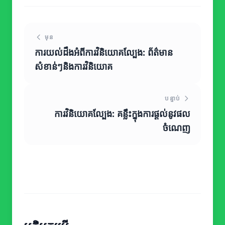
មុន
ការយល់ដឹងអំពីការវិនិយោគល្បែង: ព័ត៌មាន
សំខាន់ៗនិងការវិនិយោគ
បន្ទាប់
ការវិនិយោគល្បែង: គន្លឹះក្នុងការផ្តល់នូវផល
ចំណេញ